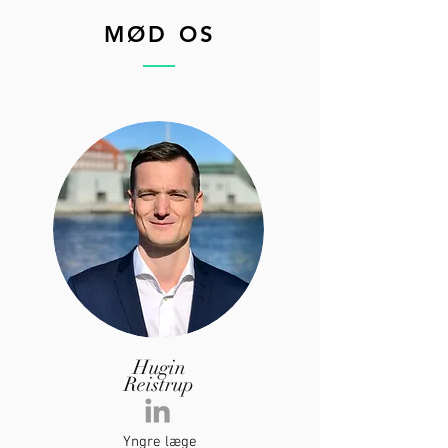
MØD OS
Hugin
Reistrup
Yngre læge