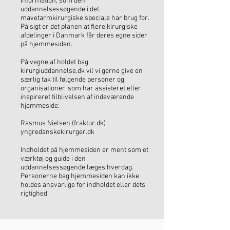
information, som den
uddannelsessøgende i det
mavetarmkirurgiske speciale har brug for.
På sigt er det planen at flere kirurgiske
afdelinger i Danmark får deres egne sider
på hjemmesiden.
På vegne af holdet bag
kirurgiuddannelse.dk vil vi gerne give en
særlig tak til følgende personer og
organisationer, som har assisteret eller
inspireret tilblivelsen af indeværende
hjemmeside:
Rasmus Nielsen (fraktur.dk)
yngredanskekirurger.dk
Indholdet på hjemmesiden er ment som et
værktøj og guide i den
uddannelsessøgende læges hverdag.
Personerne bag hjemmesiden kan ikke
holdes ansvarlige for indholdet eller dets
rigtighed.